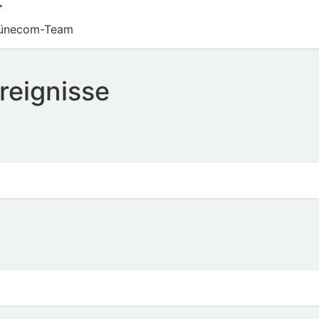
>
 Lünecom-Team
reignisse