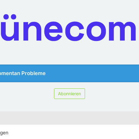
omentan Probleme
Abonnieren
igen